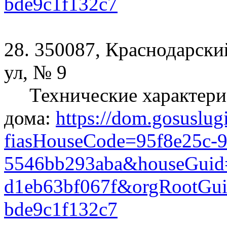
bde9c1f132c7
28. 350087, Краснодарски
ул, № 9
Технические характери
дома:
https://dom.gosuslug
fiasHouseCode=95f8e25c-9
5546bb293aba&houseGuid=
d1eb63bf067f&orgRootGui
bde9c1f132c7