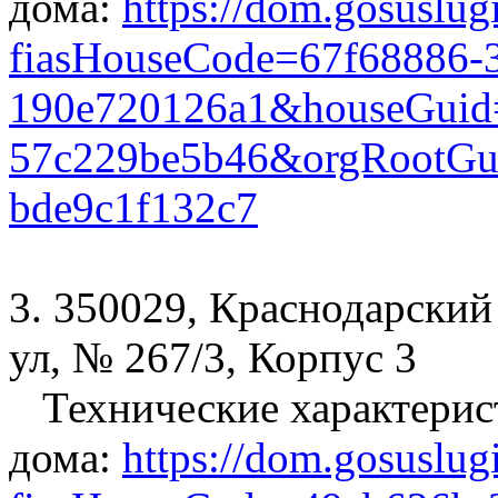
дома:
https://dom.gosuslug
fiasHouseCode=67f68886-3
190e720126a1&houseGuid=
57c229be5b46&orgRootGui
bde9c1f132c7
3. 350029, Краснодарский 
ул, № 267/3, Корпус 3
Технические характерис
дома:
https://dom.gosuslug