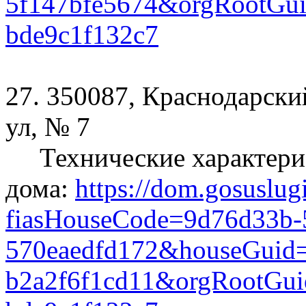
5f147bfe5674&orgRootGui
bde9c1f132c7
27. 350087, Краснодарски
ул, № 7
Технические характери
дома:
https://dom.gosuslug
fiasHouseCode=9d76d33b-5
570eaedfd172&houseGuid=
b2a2f6f1cd11&orgRootGui