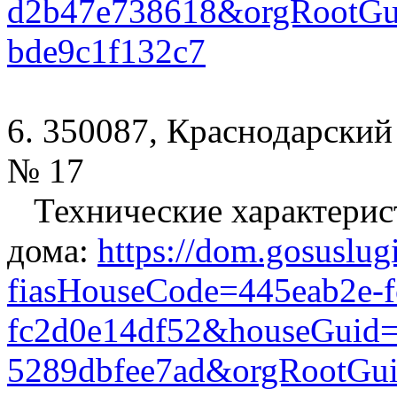
d2b47e738618&orgRootGui
bde9c1f132c7
6. 350087, Краснодарский 
№ 17
Технические характерис
дома:
https://dom.gosuslug
fiasHouseCode=445eab2e-f
fc2d0e14df52&houseGuid=
5289dbfee7ad&orgRootGui