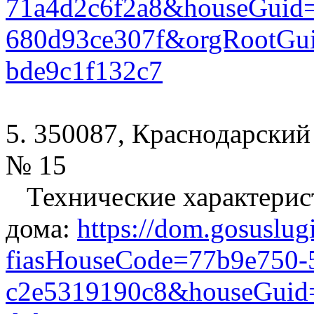
71a4d2c6f2a8&houseGuid=
680d93ce307f&orgRootGui
bde9c1f132c7
5. 350087, Краснодарский 
№ 15
Технические характерис
дома:
https://dom.gosuslug
fiasHouseCode=77b9e750-5
c2e5319190c8&houseGuid=