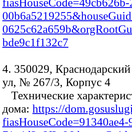
fiasHouseCode=49cb626b-
00b6a5219255&houseGuid=
0625c62a659b&orgRootGui
bde9c1f132c7
4. 350029, Краснодарский 
ул, № 267/3, Корпус 4
Технические характерис
дома:
https://dom.gosuslug
fiasHouseCode=91340ae4-9