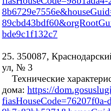
fiasHouseCode=98b1ada4-2
8b6729e7556e&houseGuid=
89cbd43bdf60&orgRootGui
bde9c1f132c7
25. 350087, Краснодарски
ул, № 3
Технические характери
дома:
https://dom.gosuslug
fiasHouseCode=76207f0a-