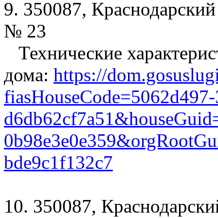
9. 350087, Краснодарский 
№ 23
Технические характерис
дома:
https://dom.gosuslug
fiasHouseCode=5062d497-
d6db62cf7a51&houseGuid=
0b98e3e0e359&orgRootGui
bde9c1f132c7
10. 350087, Краснодарский