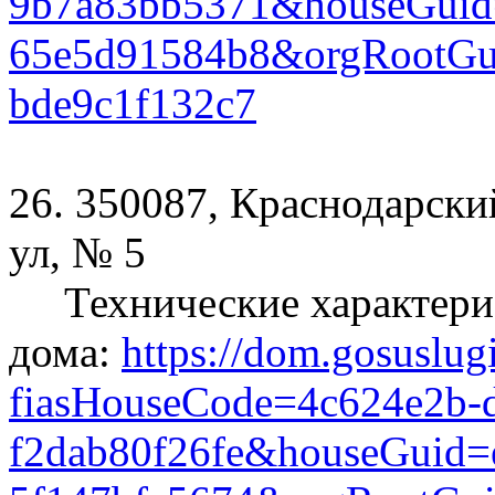
9b7a83bb5371&houseGuid=
65e5d91584b8&orgRootGui
bde9c1f132c7
26. 350087, Краснодарски
ул, № 5
Технические характери
дома:
https://dom.gosuslug
fiasHouseCode=4c624e2b-d
f2dab80f26fe&houseGuid=e