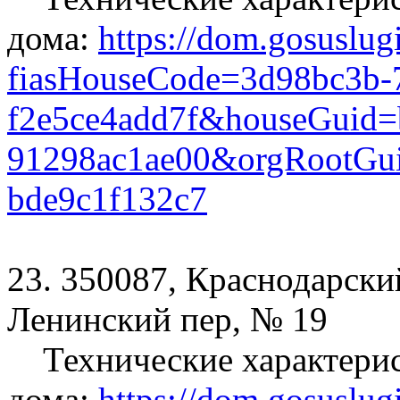
дома:
https://dom.gosuslug
fiasHouseCode=3d98bc3b-
f2e5ce4add7f&houseGuid=
91298ac1ae00&orgRootGui
bde9c1f132c7
23. 350087, Краснодарский
Ленинский пер, № 19
Технические характери
дома:
https://dom.gosuslug