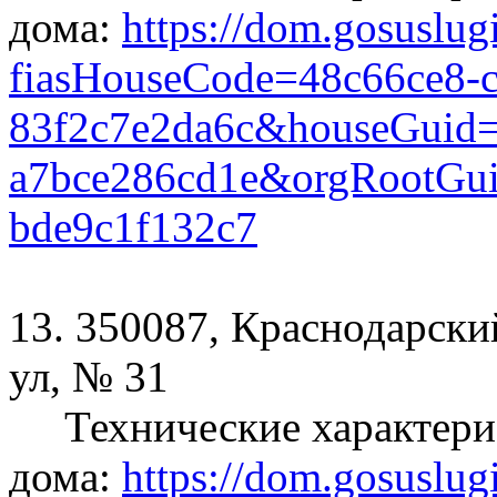
дома:
https://dom.gosuslug
fiasHouseCode=48c66ce8-
83f2c7e2da6c&houseGuid=
a7bce286cd1e&orgRootGui
bde9c1f132c7
13. 350087, Краснодарский
ул, № 31
Технические характери
дома:
https://dom.gosuslug