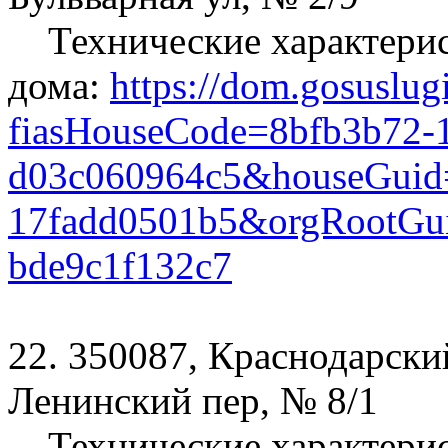
Технические характери
дома:
https://dom.gosuslug
fiasHouseCode=8bfb3b72-
d03c060964c5&houseGuid=
17fadd0501b5&orgRootGui
bde9c1f132c7
22. 350087, Краснодарский
Ленинский пер, № 8/1
Технические характери