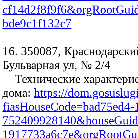
cf14d2f8f9f6&orgRootGui
bde9c1f132c7
16. 350087, Краснодарский
Бульварная ул, № 2/4
Технические характери
дома:
https://dom.gosuslug
fiasHouseCode=bad75ed4-1
752409928140&houseGuid=
1917733a6c7e&orgRootGui