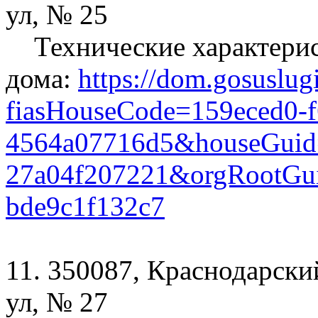
ул, № 25
Технические характери
дома:
https://dom.gosuslug
fiasHouseCode=159eced0-f
4564a07716d5&houseGuid
27a04f207221&orgRootGui
bde9c1f132c7
11. 350087, Краснодарский
ул, № 27