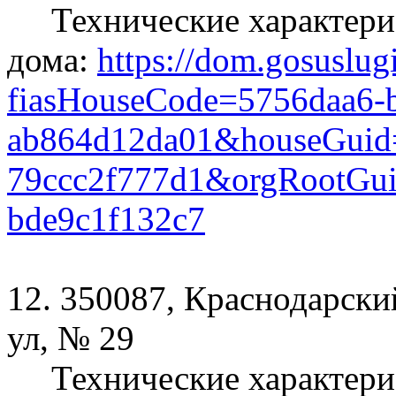
Технические характери
дома:
https://dom.gosuslug
fiasHouseCode=5756daa6-b
ab864d12da01&houseGuid=
79ccc2f777d1&orgRootGui
bde9c1f132c7
12. 350087, Краснодарский
ул, № 29
Технические характери