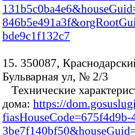
131b5c0ba4e6&houseGuid=
846b5e491a3f&orgRootGui
bde9c1f132c7
15. 350087, Краснодарский
Бульварная ул, № 2/3
Технические характерис
дома:
https://dom.gosuslug
fiasHouseCode=675f4d9b-4
3be7f140bf50&houseGuid=