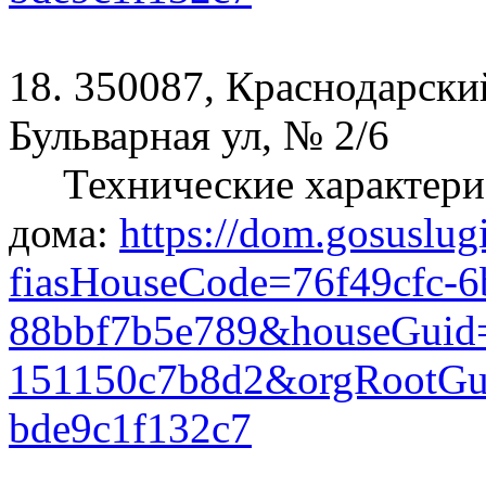
18. 350087, Краснодарский
Бульварная ул, № 2/6
Технические характери
дома:
https://dom.gosuslug
fiasHouseCode=76f49cfc-6
88bbf7b5e789&houseGuid=
151150c7b8d2&orgRootGui
bde9c1f132c7