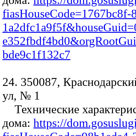
fiasHouseCode=1767bc8f-
1a2dfc1a9f5f&houseGuid=
e352fbdf4bd0&orgRootGui
bde9c1f132c7
24. 350087, Краснодарски
ул, № 1
Технические характери
дома:
https://dom.gosuslug