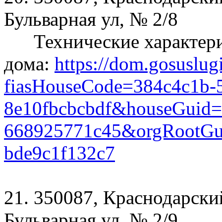
Бульварная ул, № 2/8
Технические характери
дома:
https://dom.gosuslug
fiasHouseCode=384c4c1b-
8e10fbcbcbdf&houseGuid=
668925771c45&orgRootGui
bde9c1f132c7
21. 350087, Краснодарский
Бульварная ул, № 2/9