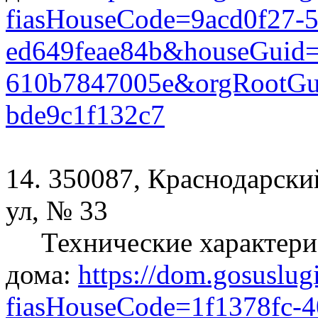
fiasHouseCode=9acd0f27-5
ed649feae84b&houseGuid=
610b7847005e&orgRootGui
bde9c1f132c7
14. 350087, Краснодарский
ул, № 33
Технические характери
дома:
https://dom.gosuslug
fiasHouseCode=1f1378fc-4