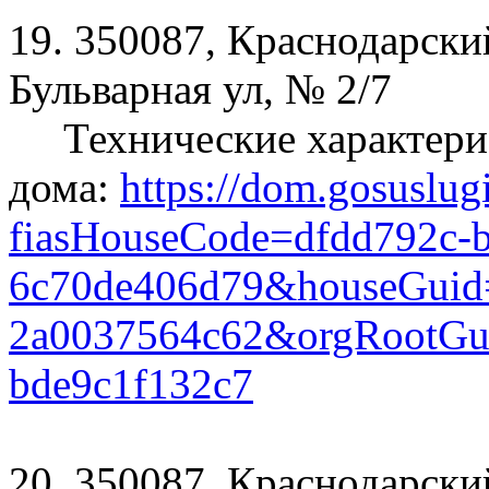
19. 350087, Краснодарский
Бульварная ул, № 2/7
Технические характери
дома:
https://dom.gosuslug
fiasHouseCode=dfdd792c-b
6c70de406d79&houseGuid
2a0037564c62&orgRootGui
bde9c1f132c7
20. 350087, Краснодарский