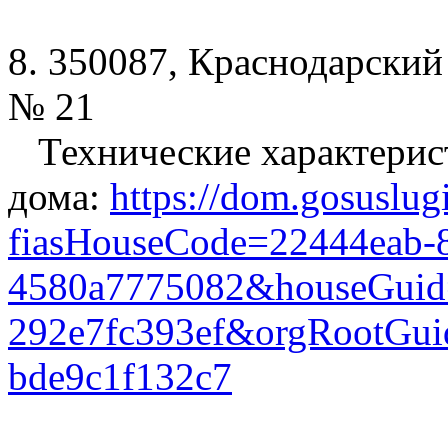
8. 350087, Краснодарский 
№ 21
Технические характерис
дома:
https://dom.gosuslug
fiasHouseCode=22444eab-
4580a7775082&houseGuid=
292e7fc393ef&orgRootGui
bde9c1f132c7